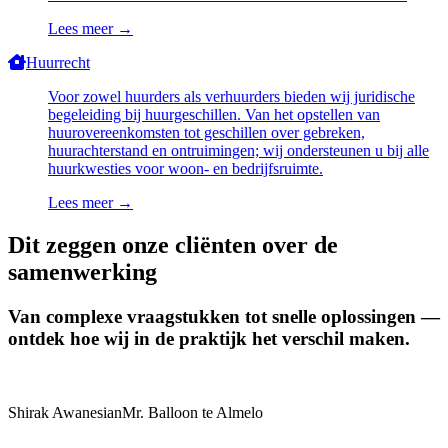
Lees meer
→
Huurrecht
Voor zowel huurders als verhuurders bieden wij juridische
begeleiding bij huurgeschillen. Van het opstellen van
huurovereenkomsten tot geschillen over gebreken,
huurachterstand en ontruimingen; wij ondersteunen u bij alle
huurkwesties voor woon- en bedrijfsruimte.
Lees meer
→
Dit zeggen onze cliënten over de
samenwerking
Van complexe vraagstukken tot snelle oplossingen —
ontdek hoe wij in de praktijk het verschil maken.
Shirak Awanesian
Mr. Balloon te Almelo