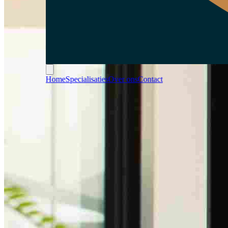
Open main menu
Home
Specialisaties
Over ons
Contact