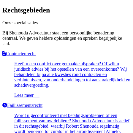
Rechtsgebieden
Onze specialisaties
Bij Shenouda Advocatuur staat een persoonlijke benadering
centraal. We geven heldere oplossingen en spreken begrijpelijke
taal.
Contractenrecht
Heeft u een conﬂict over gemaakte afspraken? Of wilt u
juridisch advies bij het opstellen van een overeenkomst? Wij
behandelen bijna alle kwesties rond contracten en
verbintenissen, van onderhandelingen tot aansprakelijkheid en
schadevergoeding.
Lees meer
→
Faillissementsrecht
Wordt u geconfronteerd met betalingsproblemen of een
faillissement van uw debiteur? Shenouda Advocatuur is actief
in dit rechtsgebied, waarbij Robert Shenouda regelmatig
wordt benoemd tot curator in het arrondissement Almelo.