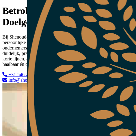
Betrokken. Deskundig.
Doelgericht.
Bij Shenouda Advocatuur combineren we juridische expertise met
persoonlijke betrokkenheid. Wij bieden particulieren en
ondernemers heldere juridische ondersteuning. Onze adviezen zijn
duidelijk, praktisch en afgestemd op uw situatie. We houden van
korte lijnen, denken met u mee en werken toe naar oplossingen die
haalbaar én doelgericht zijn.
+31 546 23 72 72
info@shenouda-advocatuur.nl